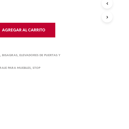
D
U
C
T
O
AGREGAR AL CARRITO
S
E
N
E
L
S
,
BISAGRAS
,
ELEVADORES DE PUERTAS Y
C
A
RAJE PARA MUEBLES
,
STOP
R
R
I
T
O
.