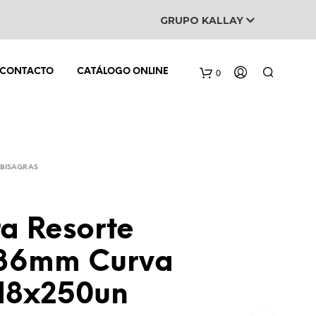
GRUPO KALLAY
0
CONTACTO
CATÁLOGO ONLINE
BISAGRAS
a Resorte
N
O
H
36mm Curva
A
Y
18x250un
P
R
O