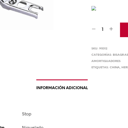
SKU:
95312
CATEGORÍAS:
BISAGRA
AMORTIGUADORES
ETIQUETAS:
CHINA
,
HER
INFORMACIÓN ADICIONAL
Stop
ón
Niquelado