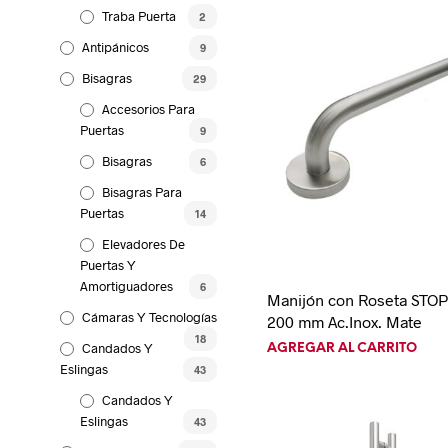
Traba Puerta
2
Antipánicos
9
Bisagras
29
Accesorios Para
Puertas
9
Bisagras
6
Bisagras Para
Puertas
14
Elevadores De
Puertas Y
Amortiguadores
6
Manijón con Roseta STOP
Cámaras Y Tecnologías
200 mm Ac.Inox. Mate
18
Candados Y
AGREGAR AL CARRITO
Eslingas
43
Candados Y
Eslingas
43