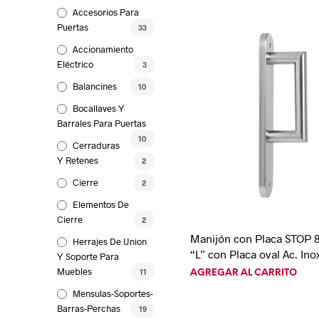
Accesorios Para
Puertas
33
Accionamiento
Eléctrico
3
Balancines
10
Bocallaves Y
Barrales Para Puertas
10
Cerraduras
Y Retenes
2
Cierre
2
Elementos De
Cierre
2
Manijón con Placa STOP 
Herrajes De Union
“L” con Placa oval Ac. Ino
Y Soporte Para
Muebles
11
AGREGAR AL CARRITO
Mensulas-Soportes-
Barras-Perchas
19