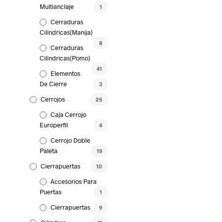
Multianclaje
1
Cerraduras
Cilindricas(Manija)
8
Cerraduras
Cilindricas(Pomo)
41
Elementos
De Cierre
3
Cerrojos
25
Caja Cerrojo
Europerfil
4
Cerrojo Doble
Paleta
19
Cierrapuertas
10
Accesorios Para
Puertas
1
Cierrapuertas
9