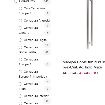
Cerraduras
148
Caja Cerradura
Europerfil
5
Cerradura Angosta
3
Cerradura
Cilindro
4
Cerradura Digital
10
Cerradura
Doble Paleta
36
Cerradura
Manijón Doble tub d38 
Europerfil
3
p/ext/int. Ac. Inox. Mate
Cerradura
AGREGAR AL CARRITO
Europerfil Importada
4
Cerradura
Imán
3
Cerradura Interior
15
Cerradura