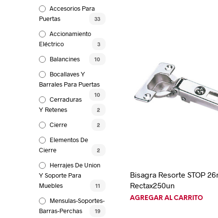
Accesorios Para
Puertas
33
Accionamiento
Eléctrico
3
Balancines
10
Bocallaves Y
Barrales Para Puertas
10
Cerraduras
Y Retenes
2
Cierre
2
Elementos De
Cierre
2
Herrajes De Union
Bisagra Resorte STOP 2
Y Soporte Para
Rectax250un
Muebles
11
AGREGAR AL CARRITO
Mensulas-Soportes-
Barras-Perchas
19