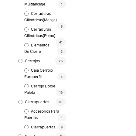
Multianclaje
1
Cerraduras
Cilindricas(Manija)
8
Cerraduras
Cilindricas(Pomo)
41
Elementos
De Cierre
3
Cerrojos
25
Caja Cerrojo
Europerfil
4
Cerrojo Doble
Paleta
19
Cierrapuertas
10
Accesorios Para
Puertas
1
Cierrapuertas
9