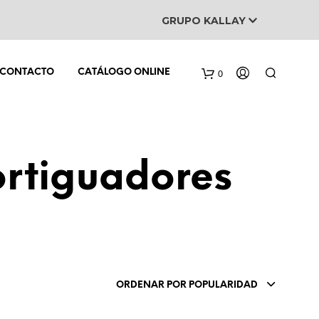
GRUPO KALLAY
0
CONTACTO
CATÁLOGO ONLINE
ortiguadores
N
O
H
A
Y
ORDENAR POR POPULARIDAD
P
R
O