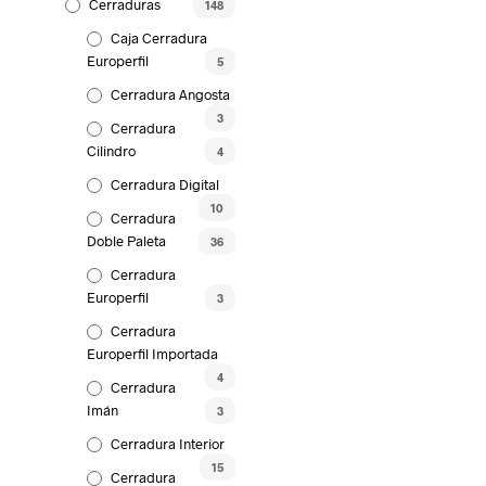
Cerraduras
148
Caja Cerradura
Europerfil
5
Cerradura Angosta
3
Cerradura
Cilindro
4
Cerradura Digital
10
Cerradura
Doble Paleta
36
Cerradura
Europerfil
3
Cerradura
Europerfil Importada
4
Cerradura
Imán
3
Cerradura Interior
15
Cerradura