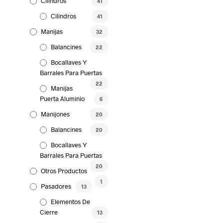
Cilindros
41
Cilindros
41
Manijas
32
Balancines
22
Bocallaves Y
Barrales Para Puertas
22
Manijas
Puerta Aluminio
6
Manijones
20
Balancines
20
Bocallaves Y
Barrales Para Puertas
20
Otros Productos
1
Pasadores
13
Elementos De
Cierre
13