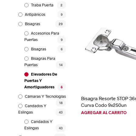
Traba Puerta
2
Antipánicos
9
Bisagras
29
Accesorios Para
Puertas
9
Bisagras
6
Bisagras Para
Puertas
14
Elevadores De
Puertas Y
Amortiguadores
6
Cámaras Y Tecnologías
Bisagra Resorte STOP 3
18
Curva Codo 9x250un
Candados Y
Eslingas
43
AGREGAR AL CARRITO
Candados Y
Eslingas
43