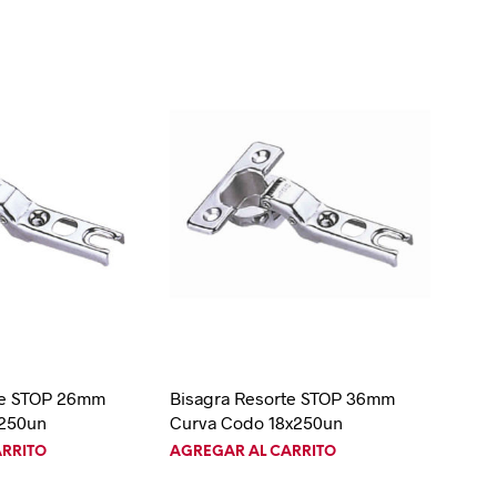
D
U
C
T
O
S
E
N
E
L
C
A
R
R
I
T
O
.
te STOP 26mm
Bisagra Resorte STOP 36mm
x250un
Curva Codo 18x250un
ARRITO
AGREGAR AL CARRITO