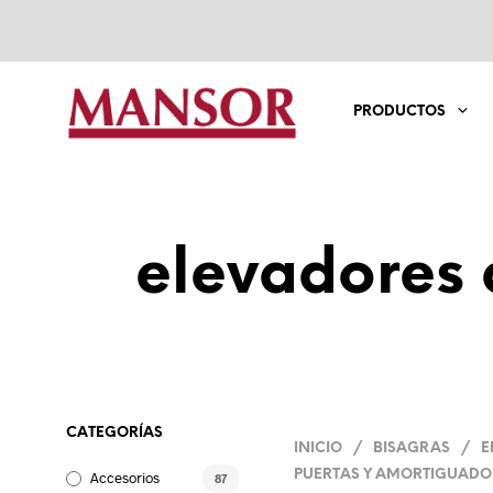
PRODUCTOS
elevadores 
CATEGORÍAS
INICIO
/
BISAGRAS
/
E
PUERTAS Y AMORTIGUADO
Accesorios
87