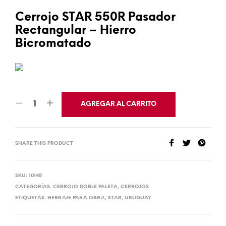
Cerrojo STAR 550R Pasador
Rectangular – Hierro
Bicromatado
AGREGAR AL CARRITO
SHARE THIS PRODUCT
SKU:
10145
CATEGORÍAS:
CERROJO DOBLE PALETA
,
CERROJOS
ETIQUETAS:
HERRAJE PARA OBRA
,
STAR
,
URUGUAY