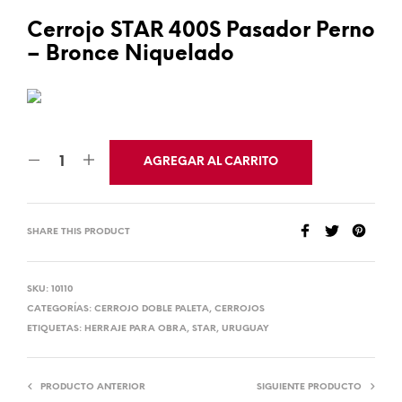
Cerrojo STAR 400S Pasador Perno
– Bronce Niquelado
AGREGAR AL CARRITO
SHARE THIS PRODUCT
SKU:
10110
CATEGORÍAS:
CERROJO DOBLE PALETA
,
CERROJOS
ETIQUETAS:
HERRAJE PARA OBRA
,
STAR
,
URUGUAY
PRODUCTO ANTERIOR
SIGUIENTE PRODUCTO