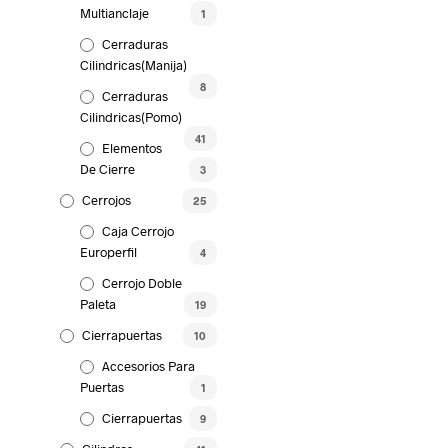
Multianclaje
1
Cerraduras
Cilindricas(Manija)
8
Cerraduras
Cilindricas(Pomo)
41
Elementos
De Cierre
3
Cerrojos
25
Caja Cerrojo
Europerfil
4
Cerrojo Doble
Paleta
19
Cierrapuertas
10
Accesorios Para
Puertas
1
Cierrapuertas
9