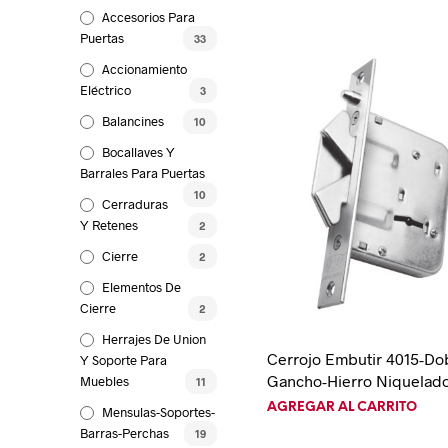
Accesorios Para
Puertas
33
Accionamiento
Eléctrico
3
Balancines
10
Bocallaves Y
Barrales Para Puertas
10
Cerraduras
Y Retenes
2
Cierre
2
Elementos De
Cierre
2
Herrajes De Union
Cerrojo Embutir 4015-Do
Y Soporte Para
Gancho-Hierro Niquelad
Muebles
11
AGREGAR AL CARRITO
Mensulas-Soportes-
Barras-Perchas
19