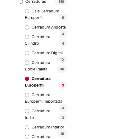
Cerraduras
148
Caja Cerradura
Europerfil
5
Cerradura Angosta
3
Cerradura
Cilindro
4
Cerradura Digital
10
Cerradura
Doble Paleta
36
Cerradura
Europerfil
3
Cerradura
Europerfil Importada
4
Cerradura
Imán
3
Cerradura Interior
15
Cerradura