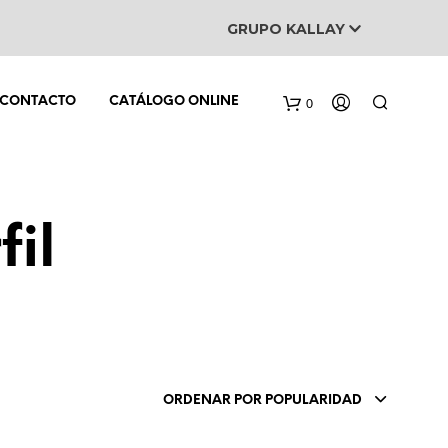
GRUPO KALLAY
0
CONTACTO
CATÁLOGO ONLINE
il
N
O
H
A
Y
ORDENAR POR POPULARIDAD
P
R
O