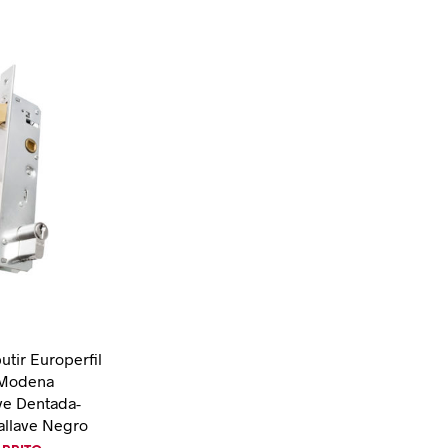
D
U
C
T
O
S
E
N
E
L
C
A
R
R
I
T
O
.
tir Europerfil
o Modena
ve Dentada-
allave Negro