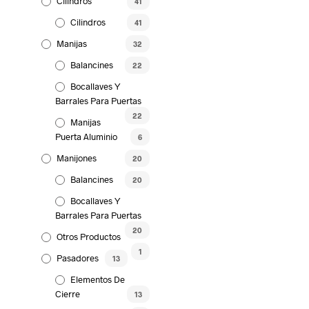
Cilindros
41
Cilindros
41
Manijas
32
Balancines
22
Bocallaves Y
Barrales Para Puertas
22
Manijas
Puerta Aluminio
6
Manijones
20
Balancines
20
Bocallaves Y
Barrales Para Puertas
20
Otros Productos
1
Pasadores
13
Elementos De
Cierre
13