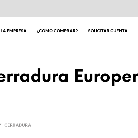
LA EMPRESA
¿CÓMO COMPRAR?
SOLICITAR CUENTA
erradura Europerf
/
CERRADURA