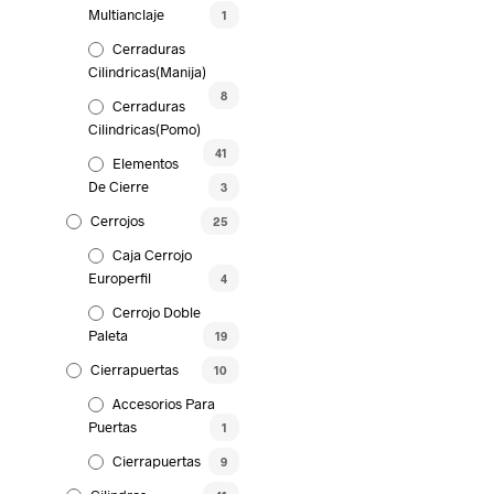
Multianclaje
1
Cerraduras
Cilindricas(Manija)
8
Cerraduras
Cilindricas(Pomo)
41
Elementos
De Cierre
3
Cerrojos
25
Caja Cerrojo
Europerfil
4
Cerrojo Doble
Paleta
19
Cierrapuertas
10
Accesorios Para
Puertas
1
Cierrapuertas
9