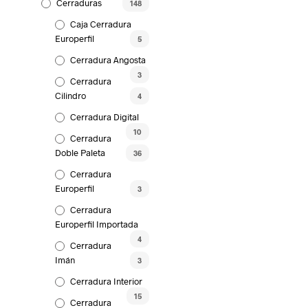
Cerraduras
148
Caja Cerradura
Europerfil
5
Cerradura Angosta
3
Cerradura
Cilindro
4
Cerradura Digital
10
Cerradura
Doble Paleta
36
Cerradura
Europerfil
3
Cerradura
Europerfil Importada
4
Cerradura
Imán
3
Cerradura Interior
15
Cerradura