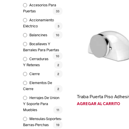
Accesorios Para
Puertas
33
Accionamiento
Eléctrico
3
Balancines
10
Bocallaves Y
Barrales Para Puertas
10
Cerraduras
Y Retenes
2
Cierre
2
Elementos De
Cierre
2
Traba Puerta Piso Adhes
Herrajes De Union
Y Soporte Para
AGREGAR AL CARRITO
Muebles
11
Mensulas-Soportes-
Barras-Perchas
19