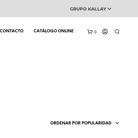
GRUPO KALLAY
0
CONTACTO
CATÁLOGO ONLINE
N
O
H
A
Y
ORDENAR POR POPULARIDAD
P
R
O